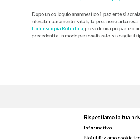
Dopo un colloquio anamnestico il paziente si sdraia 
rilevati i paramentri vitali, la pressione arterio
Colonscopia Robotica
, prevede una preparazione 
precedenti e, in modo personalizzato, si sceglie il t
Rispettiamo la tua pri
Chiamaci
Informativa
Noi utilizziamo cookie tecn