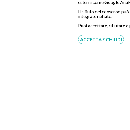
esterni come Google Analy
Il rifiuto del consenso pu
integrate nel sito.
Servizio disponibile dal Lunedì al Sabato dalle ore
9:00 alle ore 18:00.
Puoi accettare, rifiutare o
Fatti richiamare
ACCETTA E CHIUDI
Inserisci il tuo numero, ti richiameremo entro 4
ore lavorative:
Acconsento al trattamento dei dati personali ai sensi
del regolamento europeo del 27/04/2016, n. 679 e come
indicato nel documento
normativa sulla privacy
e
cookies
Scrivici su:
Whatsapp 3311232150
Dal Lunedì al Sabato dalle ore 9:00 alle ore
18:00.