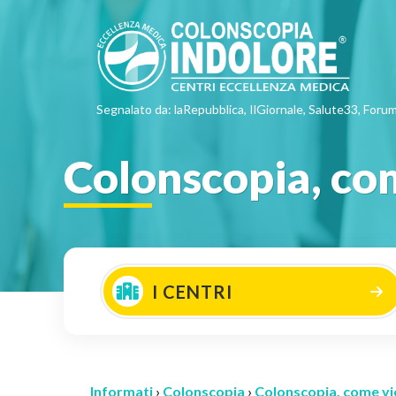
Segnalato da: laRepubblica, IlGiornale, Salute33, Forum
Colonscopia, co
I CENTRI
Informati
›
Colonscopia
›
Colonscopia, come vi