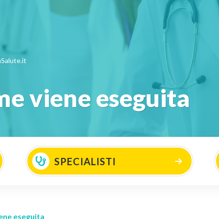
Salute.it
me viene eseguita
SPECIALISTI
ene eseguita