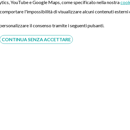
tics, YouTube e Google Maps, come specificato nella nostra
cook
ò comportare l'impossibilità di visualizzare alcuni contenuti ester
 personalizzare il consenso tramite i seguenti pulsanti.
CONTINUA SENZA ACCETTARE
Acconsento al trattamento dei dati personali ai sensi del
regolamento europeo del 27/04/2016, n. 679 e come indicato
nel documento
normativa sulla privacy
e
cookies