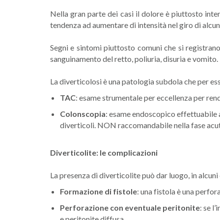
Nella gran parte dei casi il dolore è piuttosto in
tendenza ad aumentare di intensità nel giro di alcuni
Segni e sintomi piuttosto comuni che si registrano
sanguinamento del retto, poliuria, disuria e vomito.
La diverticolosi è una patologia subdola che per ess
TAC
: esame strumentale per eccellenza per rend
Colonscopia
: esame endoscopico effettuabile a
diverticoli. NON raccomandabile nella fase acuta 
Diverticolite: le complicazioni
La presenza di diverticolite può dar luogo, in alcun
Formazione di fistole
: una fistola è una perfo
Perforazione con eventuale peritonite
: se l
e peritonite diffusa.