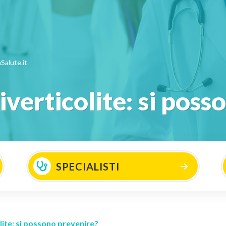
Salute.it
iverticolite: si pos
SPECIALISTI
lite: si possono prevenire?