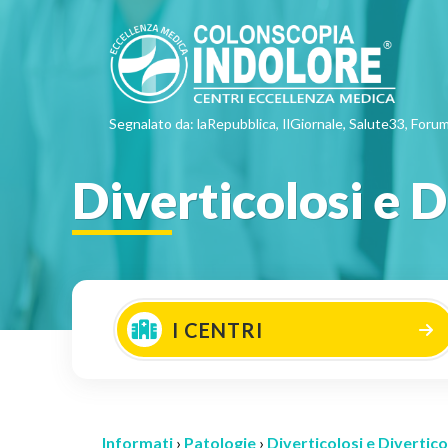
Segnalato da: laRepubblica, IlGiornale, Salute33, Forum
Diverticolosi e D
I CENTRI
Informati
›
Patologie
›
Diverticolosi e Divertico