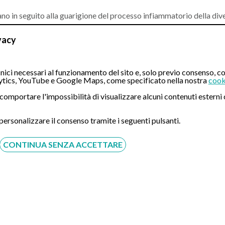
rmano in seguito alla guarigione del processo infiammatorio della div
eci.
vacy
l'interno dei diverticoli, può verificarsi un’emorragia di entità e dur
ici necessari al funzionamento del sito e, solo previo consenso, co
tics, YouTube e Google Maps, come specificato nella nostra
cook
i e diverticolite
ò comportare l'impossibilità di visualizzare alcuni contenuti ester
re riguardano lo stile di vita (dieta). Attualmente si consiglia una d
anze idrofile come lo psillio per aumentare la massa fecale e prevenir
 personalizzare il consenso tramite i seguenti pulsanti.
rescrivono antispastici e antibiotici.
CONTINUA SENZA ACCETTARE
 fibre va ridotto e questa indicazione può creare ulteriore confusio
n attacchi ripetuti e/o con risposta nulla alla terapia medica, oltr
 emorragia.
ase alla gravità della situazione, che possono essere utilizzate in 