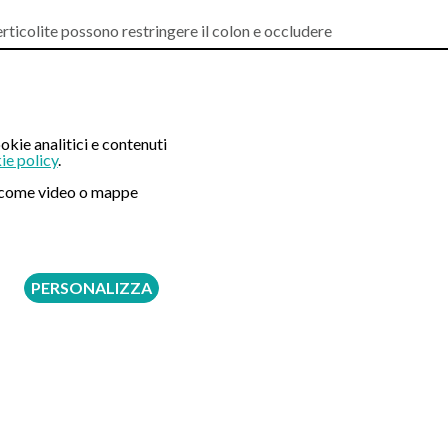
erticolite possono restringere il colon e occludere
ata varie a seconda del danno provocato. Si tratta
okie analitici e contenuti
ie policy
.
ni come video o mappe
ieta ricca di fibre per ridurre la pressione del colon.
e gli episodi acuti.
PERSONALIZZA
ne nel malato.
e che in tutti i casi di complicazioni più serie, come
caso di diverticolite: la resezione segmentaria della