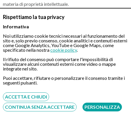
materia di proprietà intellettuale.
Salvo diversa indicazione, tali contenuti appartengono a Rabis
Rispettiamo la tua privacy
S.r.l. o ai rispettivi titolari dei diritti.
Informativa
È vietata qualsiasi riproduzione, distribuzione, modifica,
Noi utilizziamo cookie tecnici necessari al funzionamento del
pubblicazione o utilizzo dei contenuti senza preventiva
sito e, solo previo consenso, cookie analitici e contenuti esterni
come Google Analytics, YouTube e Google Maps, come
autorizzazione scritta.
specificato nella nostra
cookie policy
.
Il rifiuto del consenso può comportare l'impossibilità di
5. Marchi e Segni Distintivi utilizzati su
visualizzare alcuni contenuti esterni come video o mappe
Lacolonscopia.it
integrate nel sito.
Puoi accettare, rifiutare o personalizzare il consenso tramite i
Il nome "Lacolonscopia.it", il relativo logo e gli altri segni
seguenti pulsanti.
distintivi utilizzati sul sito costituiscono elementi identificativi
dell'attività svolta da Rabis S.r.l.
ACCETTA E CHIUDI
È vietato qualsiasi utilizzo non autorizzato che possa generare
CONTINUA SENZA ACCETTARE
PERSONALIZZA
confusione, associazione indebita o sfruttamento della
reputazione del servizio.
L'eventuale presenza di marchi appartenenti a soggetti terzi