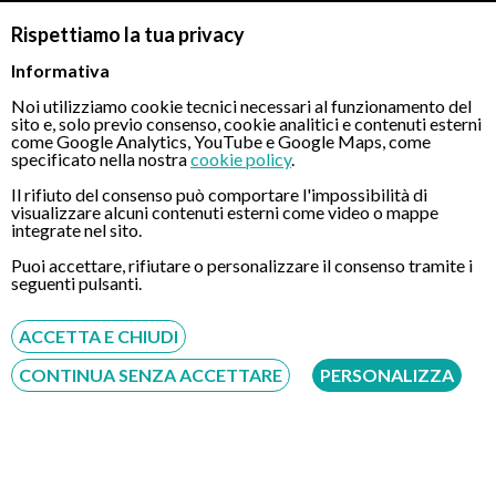
(ore 19) e assumere ½ litro sempre nella serata di liquido
Rispettiamo la tua privacy
chiaro (acqua, thè). Il mattino del giorno dell’esame,
Informativa
assumere 1 litro di Moviprep (ore 7) dopo la colazione (solo
thè o caffè) e ½ litro di liquido chiaro nell’ora successiva;
Noi utilizziamo cookie tecnici necessari al funzionamento del
sito e, solo previo consenso, cookie analitici e contenuti esterni
Il giorno precedente l’esame e la mattina dell’esame
come Google Analytics, YouTube e Google Maps, come
specificato nella nostra
cookie policy
.
assumere abbondantemente liquidi tranne il latte (ad es.
acqua, tè zuccherato, caffè, succhi di frutta, brodi ecc. ).
Il rifiuto del consenso può comportare l'impossibilità di
visualizzare alcuni contenuti esterni come video o mappe
Ridurre il consumo di cibi solidi;
integrate nel sito.
NELLE 6 ORE PRECEDENTI L’ESAME NON ASSUMERE
Puoi accettare, rifiutare o personalizzare il consenso tramite i
CIBO O LIQUIDI;
seguenti pulsanti.
Non bisogna assumere purganti o praticare clisteri se non
ACCETTA E CHIUDI
indicato;
Nei tre giorni precedenti la colonscopia evitare di mangiare
CONTINUA SENZA ACCETTARE
PERSONALIZZA
frutta e verdura o alimenti contenenti semi;
Se sarà pratica una una sedazione, si consiglia di venire
accompagnati essendo controindicata la guida di veicoli
nelle ore successive all’esame;