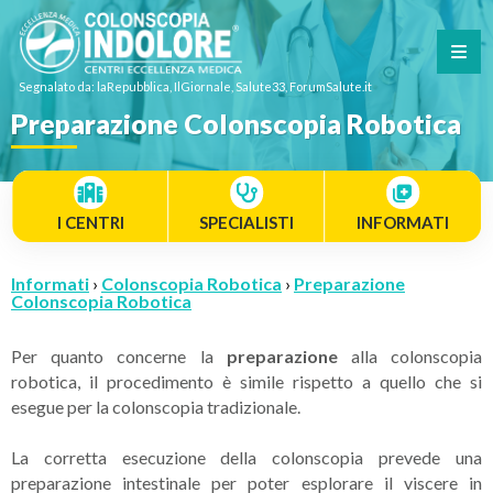
Segnalato da: laRepubblica, IlGiornale, Salute33, ForumSalute.it
Preparazione Colonscopia Robotica
I CENTRI
SPECIALISTI
INFORMATI
Informati
›
Colonscopia Robotica
›
Preparazione
Colonscopia Robotica
Per quanto concerne la
preparazione
alla colonscopia
robotica, il procedimento è simile rispetto a quello che si
esegue per la colonscopia tradizionale.
La corretta esecuzione della colonscopia prevede una
preparazione intestinale per poter esplorare il viscere in