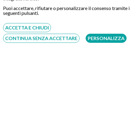
aghi, strumenti per il recupero di polipi. In caso di colonscopia
Puoi accettare, rifiutare o personalizzare il consenso tramite i
robotica, verrà utilizzato un robot monouso anzichè la classica
seguenti pulsanti.
sonda flessibile.
ACCETTA E CHIUDI
Questo esame richiede un’attenta
preparazione
costituita da
CONTINUA SENZA ACCETTARE
PERSONALIZZA
un'opportuna
dieta alimentare
e dall'utilizzo di farmaci
lassativi per la pulizia del colon. In caso di ricorso a
Colon
Wash
(procedura non disponibile presso questo centro), non
sarà necessaria nessuna preparazione ma soltanto il rispetto di
alcuni accorgimenti alimentari a partire nei giorni precedenti
l’esame.
Nel corso dell’esame il medico potrà esaminate con
accuratezza le pareti del colon orientando l’endoscopio a
seconda delle esigenze. Le immagini riprese durante la
Colonscopia verranno proiettate su uno schermo televisivo
generalmente posto di fronte il medico. La colonscopia è un
esame che generalmente viene eseguito dallo specialista
gastroenterologo o comunque da un esperto di endoscopia