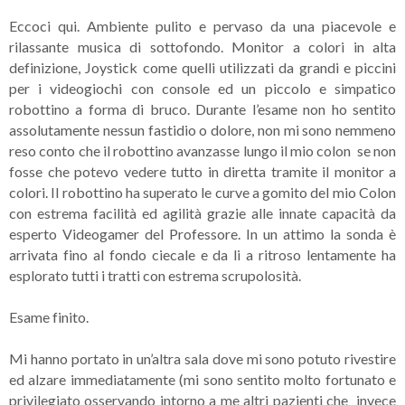
Eccoci qui. Ambiente pulito e pervaso da una piacevole e
rilassante musica di sottofondo. Monitor a colori in alta
definizione, Joystick come quelli utilizzati da grandi e piccini
per i videogiochi con console ed un piccolo e simpatico
robottino a forma di bruco. Durante l’esame non ho sentito
assolutamente nessun fastidio o dolore, non mi sono nemmeno
reso conto che il robottino avanzasse lungo il mio colon se non
fosse che potevo vedere tutto in diretta tramite il monitor a
colori. Il robottino ha superato le curve a gomito del mio Colon
con estrema facilità ed agilità grazie alle innate capacità da
esperto Videogamer del Professore. In un attimo la sonda è
arrivata fino al fondo ciecale e da li a ritroso lentamente ha
esplorato tutti i tratti con estrema scrupolosità.
Esame finito.
Mi hanno portato in un’altra sala dove mi sono potuto rivestire
ed alzare immediatamente (mi sono sentito molto fortunato e
privilegiato osservando intorno a me altri pazienti che invece