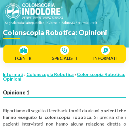
Segnalato da: laRepubblica, IlGiornale, Salute33, ForumSalute.it
Colonscopia Robotica: Opinioni
I CENTRI
SPECIALISTI
INFORMATI
Informati
›
Colonscopia Robotica
›
Colonscopia Robotica:
Opinioni
Opinione 1
Riportiamo di seguito i feedback forniti da alcuni
pazienti che
hanno eseguito la colonscopia robotica
. Si precisa che i
pazienti intervistati non hanno alcuna relazione diretta o