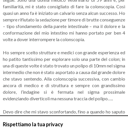
familiarità, mi è stato consigliato di fare la colonscopia. Così
quasi un anno fa è iniziato un calvario senza alcun successo. Ho
sempre rifiutato la sedazione per timore di brutte conseguenze
– tipo sfondamento della parete intestinale – ma il dolore e la
conformazione del mio intestino mi hanno portato per ben 4
volte a dover interrompere la colonscopia.
Ho sempre scelto strutture e medici con grande esperienza ed
ho patito tantissimo per esplorare solo una parte del colon; in
una di queste volte è stato trovato un polipo di 10mm nel sigma
intermedio che non è stato asportato a causa dal grande dolore
che stavo sentendo. Alla colonscopia successiva, con cambio
ancora di medico e di struttura e sempre con grandissimo
dolore, l’indagine si è fermata nel sigma prossimale
evidenziando diverticoli ma nessuna traccia del polipo…..
Devo dire che mi stavo sconfortando, fino a quando ho saputo
della colonscopia robotica a Pisa che si diceva fosse indolore.
Rispettiamo la tua privacy
Dopo aver prima parlato con il Dr. Tumino, ho preso