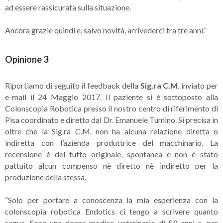
ad essere rassicurata sulla situazione.
Ancora grazie quindi e, salvo novità, arrivederci tra tre anni.”
Opinione 3
Riportiamo di seguito il feedback della
Sig.ra C.M
. inviato per
e-mail il 24 Maggio 2017. Il paziente si è sottoposto alla
Colonscopia Robotica presso il nostro centro di riferimento di
Pisa coordinato e diretto dal Dr. Emanuele Tumino. Si precisa in
oltre che la Sig.ra C.M. non ha alcuna relazione diretta o
indiretta con l’azienda produttrice del macchinario. La
recensione è del tutto originale, spontanea e non è stato
pattuito alcun compenso nè diretto nè indiretto per la
produzione della stessa.
“Solo per portare a conoscenza la mia esperienza con la
colonscopia robotica Endotics ci tengo a scrivere quanto
segue. Sono una donna medico veterinario di 59 anni e, per