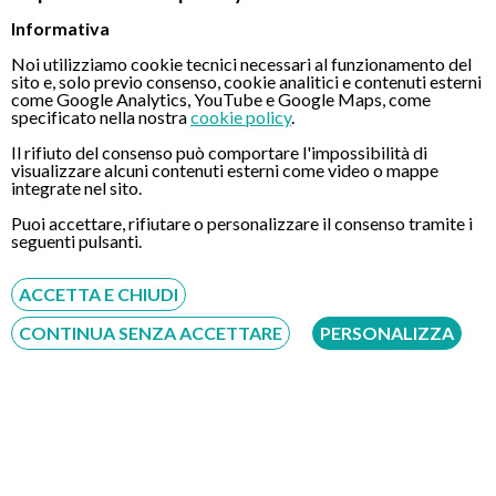
Informativa
il pane nero
Noi utilizziamo cookie tecnici necessari al funzionamento del
il brodo
sito e, solo previo consenso, cookie analitici e contenuti esterni
come Google Analytics, YouTube e Google Maps, come
specificato nella nostra
cookie policy
.
L’effetto lassativo degli alimenti non può prescindere, però,
Il rifiuto del consenso può comportare l'impossibilità di
dall’abbondante consumo di acqua.
visualizzare alcuni contenuti esterni come video o mappe
integrate nel sito.
Tra gli alimenti lassativi più efficaci è opportuno ricordare il
Puoi accettare, rifiutare o personalizzare il consenso tramite i
tamarindo e la cassia, generalmente assunti sotto forma di
seguenti pulsanti.
marmellata o sciroppo.
ACCETTA E CHIUDI
Spostandoci alle nostre abitudini alimentari, il cibo lassativo
CONTINUA SENZA ACCETTARE
PERSONALIZZA
per eccellenza è dato dalle prugne secche (in caso di
stitichezza ostinata, si consiglia di immergerle la sera in un
bicchiere d’acqua, consumandole poi al risveglio insieme al
liquido residuo e ad un cucchiaio di miele). Altri alimenti
lassativi sono le more, l’uva, i fichi, la liquirizia, le pesche, i kiwi e
tutti i cibi particolarmente ricchi di fibra (semi di lino, avena,
fatto, ecc.).