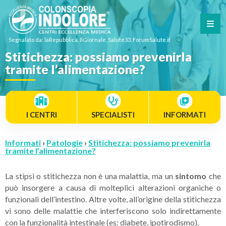
Segnalato da: laRepubblica, IlGiornale, Salute33, ForumSalute.it
Stitichezza: possiamo prevenirla
tramite l’alimentazione?
I CENTRI
SPECIALISTI
INFORMATI
Informati
›
Patologie
›
Stitichezza: possiamo prevenirla
tramite l’alimentazione?
La stipsi o stitichezza non è una malattia, ma un
sintomo
che
può insorgere a causa di molteplici alterazioni organiche o
funzionali dell’intestino. Altre volte, all’origine della stitichezza
vi sono delle malattie che interferiscono solo indirettamente
con la funzionalità intestinale (es: diabete, ipotirodismo).