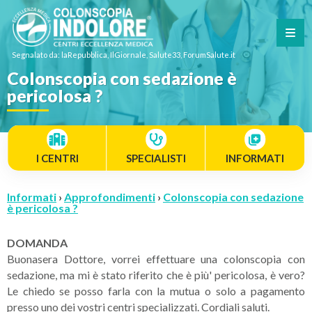
Segnalato da: laRepubblica, IlGiornale, Salute33, ForumSalute.it
Colonscopia con sedazione è
pericolosa ?
I CENTRI
SPECIALISTI
INFORMATI
Informati
›
Approfondimenti
›
Colonscopia con sedazione
è pericolosa ?
DOMANDA
Buonasera Dottore, vorrei effettuare una colonscopia con
sedazione, ma mi è stato riferito che è più' pericolosa, è vero?
Le chiedo se posso farla con la mutua o solo a pagamento
presso uno dei vostri centri specializzati. Cordiali saluti.