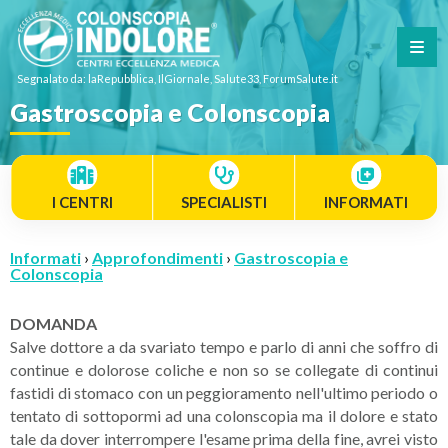
Segnalato da: laRepubblica, IlGiornale, Salute33, ForumSalute.it
Gastroscopia e Colonscopia
I CENTRI
SPECIALISTI
INFORMATI
Informati
›
Approfondimenti
›
Gastroscopia e
Colonscopia
DOMANDA
Salve dottore a da svariato tempo e parlo di anni che soffro di
continue e dolorose coliche e non so se collegate di continui
fastidi di stomaco con un peggioramento nell'ultimo periodo o
tentato di sottopormi ad una colonscopia ma il dolore e stato
tale da dover interrompere l'esame prima della fine, avrei visto