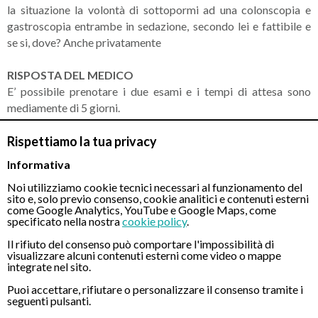
la situazione la volontà di sottopormi ad una colonscopia e
gastroscopia entrambe in sedazione, secondo lei e fattibile e
se si, dove? Anche privatamente
RISPOSTA DEL MEDICO
E’ possibile prenotare i due esami e i tempi di attesa sono
mediamente di 5 giorni.
Rispettiamo la tua privacy
Informativa
CONTATTI
Noi utilizziamo cookie tecnici necessari al funzionamento del
sito e, solo previo consenso, cookie analitici e contenuti esterni
come Google Analytics, YouTube e Google Maps, come
Chiamaci
specificato nella nostra
cookie policy
.
Il rifiuto del consenso può comportare l'impossibilità di
visualizzare alcuni contenuti esterni come video o mappe
integrate nel sito.
Puoi accettare, rifiutare o personalizzare il consenso tramite i
seguenti pulsanti.
Servizio disponibile dal Lunedì al Sabato dalle ore 9:00 alle ore 18:00.