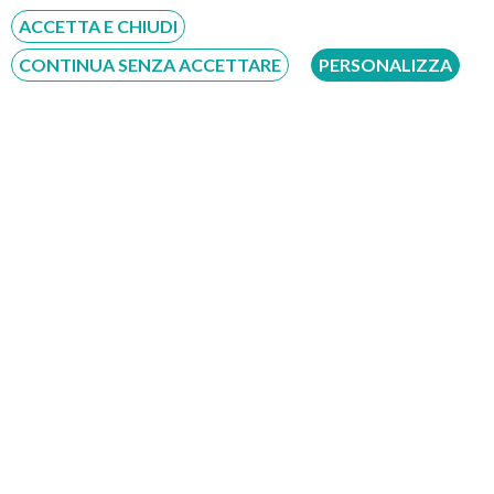
ACCETTA E CHIUDI
Fatti richiamare
CONTINUA SENZA ACCETTARE
PERSONALIZZA
Inserisci il tuo numero, ti richiameremo entro 4 ore lavorative:
Acconsento al trattamento dei dati personali ai sensi del regolamento europeo
del 27/04/2016, n. 679 e come indicato nel documento
normativa sulla privacy
e
cookies
Scrivici su:
Whatsapp 3311232150
Dal Lunedì al Sabato dalle ore 9:00 alle ore 18:00.
Compila il Form: