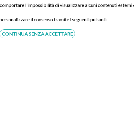
ò comportare l'impossibilità di visualizzare alcuni contenuti ester
 personalizzare il consenso tramite i seguenti pulsanti.
CONTINUA SENZA ACCETTARE
Acconsento al trattamento dei dati personali ai sensi del
regolamento europeo del 27/04/2016, n. 679 e come indicato
nel documento
normativa sulla privacy
e
cookies