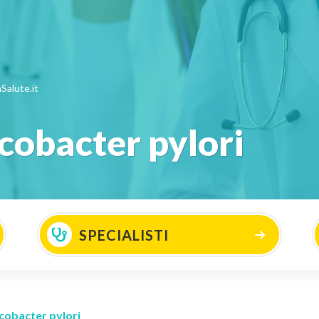
Salute.it
icobacter pylori
SPECIALISTI
icobacter pylori