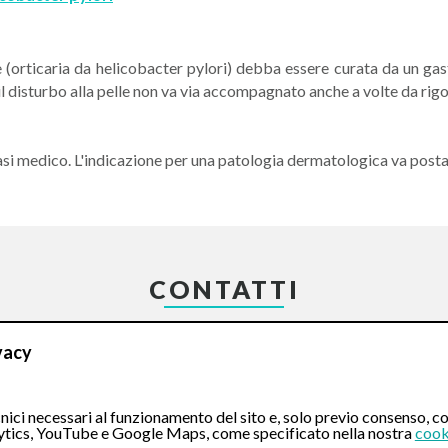
e (orticaria da helicobacter pylori) debba essere curata da un 
 il disturbo alla pelle non va via accompagnato anche a volte da rig
iasi medico. L'indicazione per una patologia dermatologica va post
CONTATTI
Compila il Form:
vacy
ici necessari al funzionamento del sito e, solo previo consenso, co
tics, YouTube e Google Maps, come specificato nella nostra
cook