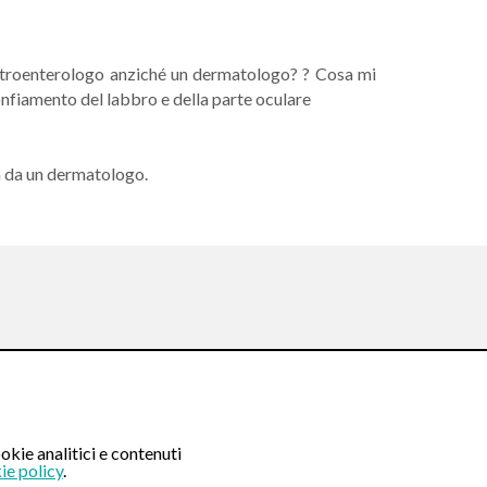
gastroenterologo anziché un dermatologo? ? Cosa mi
onfiamento del labbro e della parte oculare
a da un dermatologo.
Seguici su:
okie analitici e contenuti
ie policy
.