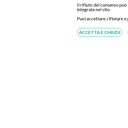
Servizio disponibile dal Lunedì al Sabato dalle ore
Il rifiuto del consenso pu
9:00 alle ore 18:00.
integrate nel sito.
Puoi accettare, rifiutare o
Fatti richiamare
Inserisci il tuo numero, ti richiameremo entro 4
ACCETTA E CHIUDI
ore lavorative:
Acconsento al trattamento dei dati personali ai sensi
del regolamento europeo del 27/04/2016, n. 679 e come
indicato nel documento
normativa sulla privacy
e
cookies
Scrivici su:
Whatsapp 3311232150
Dal Lunedì al Sabato dalle ore 9:00 alle ore
18:00.