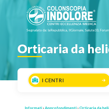
Segnalato da: laRepubblica, IlGiornale, Salute33, Forum
Orticaria da hel
I CENTRI
Informati
›
Approfondimenti
›
Orticaria da hel