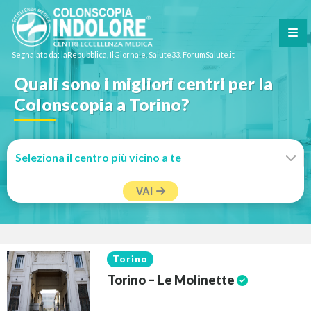
Segnalato da: laRepubblica, IlGiornale, Salute33, ForumSalute.it
Quali sono i migliori centri per la
Colonscopia a Torino?
VAI
Torino
Torino – Le Molinette