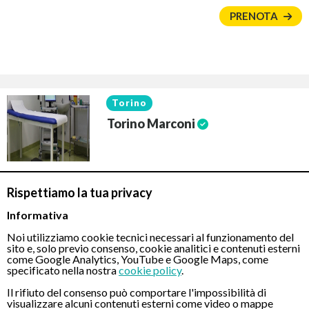
PRENOTA
Torino
Torino Marconi
Centro Torino Marconi - Eccellenza Medica"Torino
Rispettiamo la tua privacy
Marconi" è una struttura privata riconosciuta come centro di
"Eccellenza Medica" in virtù degli alti […]
Informativa
Noi utilizziamo cookie tecnici necessari al funzionamento del
sito e, solo previo consenso, cookie analitici e contenuti esterni
come Google Analytics, YouTube e Google Maps, come
Corso Guglielmo Marconi 20 (Cap 10125) -
Mappa
specificato nella nostra
cookie policy
.
Il rifiuto del consenso può comportare l'impossibilità di
visualizzare alcuni contenuti esterni come video o mappe