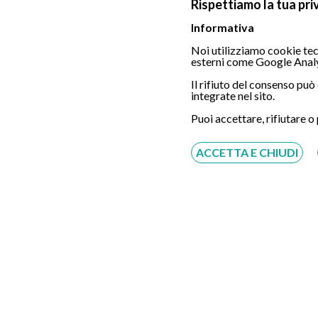
Rispettiamo la tua pri
Informativa
Noi utilizziamo cookie tecn
esterni come Google Analy
Chiamaci
Il rifiuto del consenso pu
integrate nel sito.
Puoi accettare, rifiutare o
ACCETTA E CHIUDI
Servizio disponibile dal Lunedì al Sabato dalle ore
9:00 alle ore 18:00.
Fatti richiamare
Inserisci il tuo numero, ti richiameremo entro 4
ore lavorative:
Acconsento al trattamento dei dati personali ai sensi
del regolamento europeo del 27/04/2016, n. 679 e come
indicato nel documento
normativa sulla privacy
e
cookies