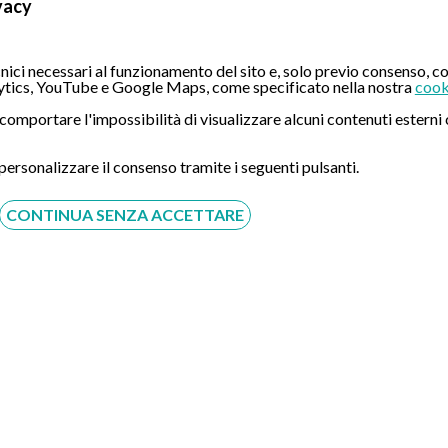
vacy
CONTATTI
ici necessari al funzionamento del sito e, solo previo consenso, co
tics, YouTube e Google Maps, come specificato nella nostra
cook
Compila il Form:
ò comportare l'impossibilità di visualizzare alcuni contenuti ester
 personalizzare il consenso tramite i seguenti pulsanti.
CONTINUA SENZA ACCETTARE
Acconsento al trattamento dei dati personali ai sensi del
regolamento europeo del 27/04/2016, n. 679 e come indicato
nel documento
normativa sulla privacy
e
cookies