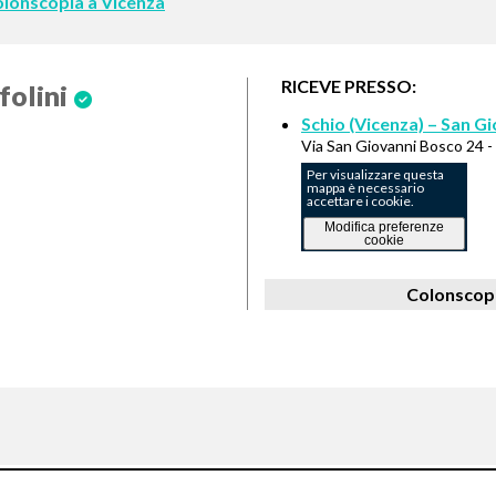
 Colonscopia a Vicenza
RICEVE PRESSO:
folini
Schio (Vicenza) – San G
Via San Giovanni Bosco 24 -
Per visualizzare questa
mappa è necessario
accettare i cookie.
Modifica preferenze
cookie
Colonscopi