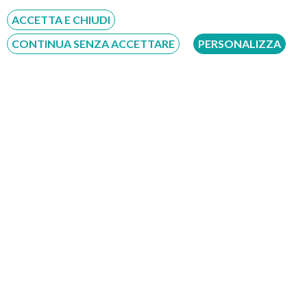
digestiva.
ACCETTA E CHIUDI
CONTINUA SENZA ACCETTARE
PERSONALIZZA
Dott. Paolo Piovanello
Specializzato in Chirurgia Generale ed in Chirurgia
Toracica, perfezionato in Coloproctologia ed Endoscopia
Digestiva, è Dirigente medico di Chirurgia Generale
presso il[…]
LEGGI
Foto del centro per la Colonscopia di Aprilia
(Latina)