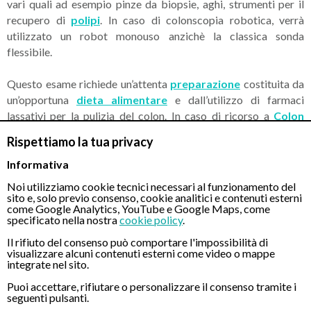
vari quali ad esempio pinze da biopsie, aghi, strumenti per il
recupero di
polipi
. In caso di colonscopia robotica, verrà
utilizzato un robot monouso anzichè la classica sonda
flessibile.
Questo esame richiede un’attenta
preparazione
costituita da
un’opportuna
dieta alimentare
e dall’utilizzo di farmaci
lassativi per la pulizia del colon. In caso di ricorso a
Colon
Wash
(procedura non disponibile presso questo centro), non
Rispettiamo la tua privacy
sarà necessaria nessuna preparazione ma soltanto il rispetto di
alcuni accorgimenti alimentari a partire nei giorni precedenti
Informativa
l’esame.
Noi utilizziamo cookie tecnici necessari al funzionamento del
sito e, solo previo consenso, cookie analitici e contenuti esterni
come Google Analytics, YouTube e Google Maps, come
Nel corso dell’esame il medico potrà esaminate con
specificato nella nostra
cookie policy
.
accuratezza le pareti del colon orientando l’endoscopio a
Il rifiuto del consenso può comportare l'impossibilità di
seconda delle esigenze. Le immagini riprese durante la
visualizzare alcuni contenuti esterni come video o mappe
Colonscopia verranno proiettate su uno schermo televisivo
integrate nel sito.
generalmente posto di fronte il medico. La colonscopia è un
Puoi accettare, rifiutare o personalizzare il consenso tramite i
esame che generalmente viene eseguito dallo specialista
seguenti pulsanti.
Gastroenterologo o comunque da un esperto di endoscopia