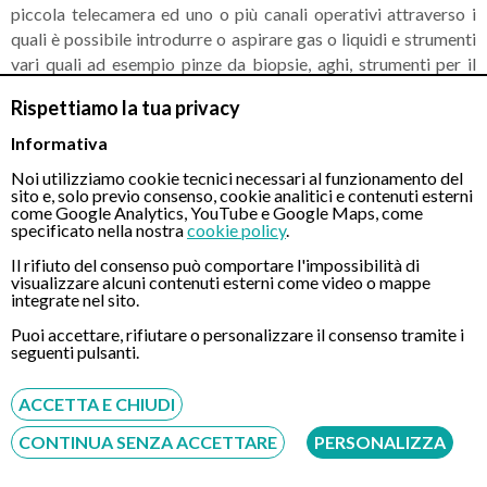
piccola telecamera ed uno o più canali operativi attraverso i
quali è possibile introdurre o aspirare gas o liquidi e strumenti
vari quali ad esempio pinze da biopsie, aghi, strumenti per il
recupero di
polipi
. In caso di colonscopia robotica, verrà
Rispettiamo la tua privacy
utilizzato un robot monouso anzichè la classica sonda
flessibile.
Informativa
Noi utilizziamo cookie tecnici necessari al funzionamento del
Questo esame richiede un’attenta
preparazione
costituita da
sito e, solo previo consenso, cookie analitici e contenuti esterni
come Google Analytics, YouTube e Google Maps, come
un’opportuna
dieta alimentare
e dall’utilizzo di farmaci
specificato nella nostra
cookie policy
.
lassativi per la pulizia del colon. In caso di ricorso a
Colon
Wash
(procedura non disponibile presso questo centro), non
Il rifiuto del consenso può comportare l'impossibilità di
visualizzare alcuni contenuti esterni come video o mappe
sarà necessaria nessuna preparazione ma soltanto il rispetto di
integrate nel sito.
alcuni accorgimenti alimentari a partire nei giorni precedenti
Puoi accettare, rifiutare o personalizzare il consenso tramite i
l’esame.
seguenti pulsanti.
Nel corso dell’esame il medico potrà esaminate con
ACCETTA E CHIUDI
accuratezza le pareti del colon orientando l’endoscopio a
seconda delle esigenze. Le immagini riprese durante la
CONTINUA SENZA ACCETTARE
PERSONALIZZA
Colonscopia verranno proiettate su uno schermo televisivo