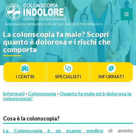
Segnalato da: laRepubblica, IlGiornale, Salute33, ForumSalute.it
La colonscopia fa male? Scopri
quanto è dolorosa e i rischi che
comporta
I CENTRI
SPECIALISTI
INFORMATI
Informati
›
Colonscopia
›
Quanto fa male ed è dolorosa la
colonscopia?
Cosa è la colonscopia?
La Colonscopia è un esame medico
di ambito