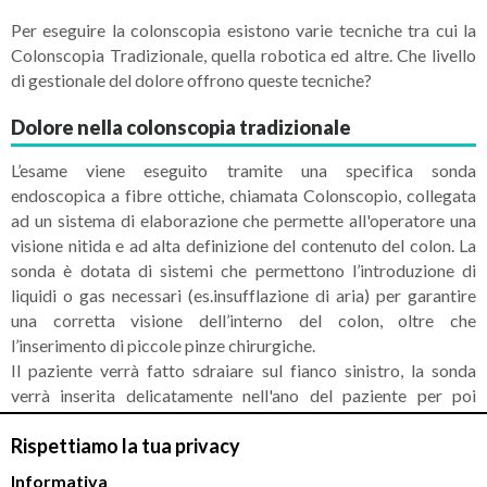
Per eseguire la colonscopia esistono varie tecniche tra cui la
Colonscopia Tradizionale, quella robotica ed altre. Che livello
di gestionale del dolore offrono queste tecniche?
Dolore nella colonscopia tradizionale
L’esame viene eseguito tramite una specifica sonda
endoscopica a fibre ottiche, chiamata Colonscopio, collegata
ad un sistema di elaborazione che permette all'operatore una
visione nitida e ad alta definizione del contenuto del colon. La
sonda è dotata di sistemi che permettono l’introduzione di
liquidi o gas necessari (es.insufflazione di aria) per garantire
una corretta visione dell’interno del colon, oltre che
l’inserimento di piccole pinze chirurgiche.
Il paziente verrà fatto sdraiare sul fianco sinistro, la sonda
verrà inserita delicatamente nell'ano del paziente per poi
essere condotta per tutto il percorso del colon, fino al cieco.
Rispettiamo la tua privacy
Nel corso dell’ispezione, l’operatore avrà l’opportunità non solo
di visionare le pareti intestinali ma anche, se necessario, di
Informativa