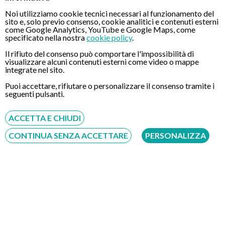
estrarre polipi o prelevare frammenti di tessuto per eseguire
Noi utilizziamo cookie tecnici necessari al funzionamento del
delle successive analisi di laboratorio (
biopsia
).
sito e, solo previo consenso, cookie analitici e contenuti esterni
La sonda endoscopica, per esplorare il colon fino in fondo,
come Google Analytics, YouTube e Google Maps, come
specificato nella nostra
cookie policy
.
dev'essere spinta. Questa manovra può provocare dolore o
fastidio. Per questa motivazione, spesso, la maggior parte delle
Il rifiuto del consenso può comportare l'impossibilità di
Colonscopie vengono effettuate con
l’ausilio della sedazione
.
visualizzare alcuni contenuti esterni come video o mappe
integrate nel sito.
Al termine dell’esame, lo specialista consegnerà un referto
dettagliato corredato anche di fotografie a colori,
Puoi accettare, rifiutare o personalizzare il consenso tramite i
seguenti pulsanti.
specificando cosa è stato trovato durante l’esame e quali sono
state le procedure operative eventualmente compiute.
ACCETTA E CHIUDI
Dolore nella colonscopia Robotica
CONTINUA SENZA ACCETTARE
PERSONALIZZA
La Colonscopia Robotica
è un esame alternativo e
spesso
sovrapponibile alla Colonscopia tradizionale
. La Colonscopia
Robotica, anziché utilizzare la tradizionale sonda flessibile
spinta dall'operatore, utilizza un robot monouso con trazione
autonoma comandato a distanza attraverso un joystick. La
sonda monouso, oltre ad essere notevolmente più sicura
rispetto al Colonscopio tradizionale che viene invece