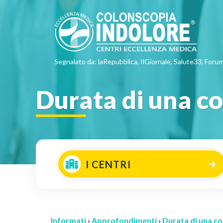
Segnalato da: laRepubblica, IlGiornale, Salute33, Forum
Durata di una c
I CENTRI
Informati
›
Approfondimenti
›
Durata di una c