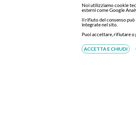
Noi utilizziamo cookie tecn
esterni come Google Analy
Il rifiuto del consenso pu
integrate nel sito.
Servizio disponibile dal Lunedì al Sabato dalle ore
Puoi accettare, rifiutare o
9:00 alle ore 18:00.
ACCETTA E CHIUDI
Fatti richiamare
Inserisci il tuo numero, ti richiameremo entro 4
ore lavorative:
Acconsento al trattamento dei dati personali ai sensi
del regolamento europeo del 27/04/2016, n. 679 e come
indicato nel documento
normativa sulla privacy
e
cookies
Scrivici su:
Whatsapp 3311232150