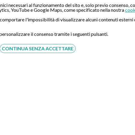
ici necessari al funzionamento del sito e, solo previo consenso, co
tics, YouTube e Google Maps, come specificato nella nostra
cook
ò comportare l'impossibilità di visualizzare alcuni contenuti ester
 personalizzare il consenso tramite i seguenti pulsanti.
CONTINUA SENZA ACCETTARE
Acconsento al trattamento dei dati personali ai sensi del
regolamento europeo del 27/04/2016, n. 679 e come indicato
nel documento
normativa sulla privacy
e
cookies