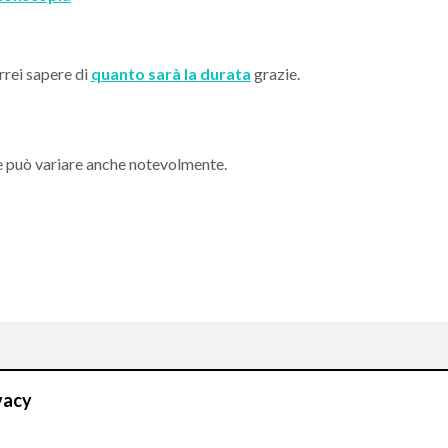
rrei sapere di
quanto sarà la durata
grazie.
e può variare anche notevolmente.
CONTATTI
vacy
Compila il Form: