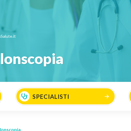
Salute.it
olonscopia
SPECIALISTI
olonscopia