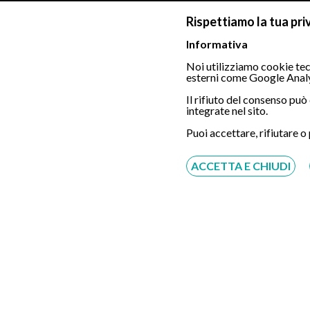
Rispettiamo la tua pri
Informativa
Foto del centro per la Colons
Noi utilizziamo cookie tecn
esterni come Google Analy
Il rifiuto del consenso pu
integrate nel sito.
Puoi accettare, rifiutare o
ACCETTA E CHIUDI