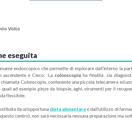
nto Volto
ne eseguita
n esame endoscopico che permette di esplorare dall’interno la part
on ascendente e Cieco. La
colonscopia
ha finalità sia diagnost
e chiamata Colonscopio, contenente una piccola telecamera ed uno o 
i quali ad esempio pinze da biopsie, aghi, strumenti per il recupe
a flessibile.
stituita da un’opportuna
dieta alimentare
e dall’utilizzo di farmac
uesto centro), non sarà necessaria nessuna preparazione ma solta