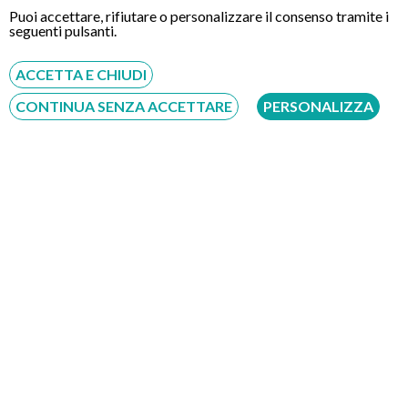
morbo di chron
;
Puoi accettare, rifiutare o personalizzare il consenso tramite i
seguenti pulsanti.
celiachia
;
turbe della motilità intestinale;
ACCETTA E CHIUDI
malattie infiammatorie, infettive;
CONTINUA SENZA ACCETTARE
PERSONALIZZA
restringimenti del viscere da compressione esterna o ad
esempio da radioterapia;
E’ quindi anche un esame particolarmente utile per lo screening
del cancro del colon, soprattutto per i soggetti che hanno
familiarità per questa patologia.
Si tratta di un esame largamente diffuso e può essere richiesto
dal paziente o dal medico curante nei seguenti casi:
sanguinamento gastrointestinale con presenza di sangue
nelle feci;
calo ponderale senza apparente causa;