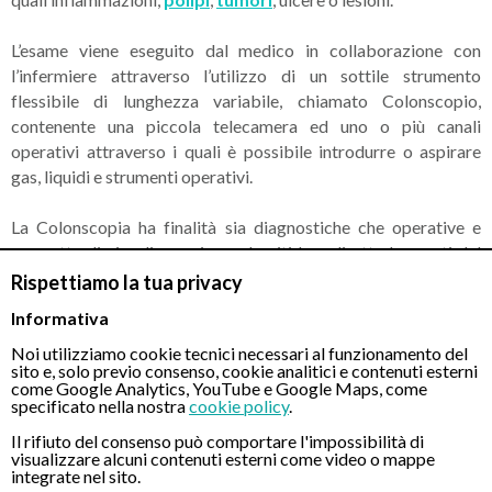
L’esame viene eseguito dal medico in collaborazione con
l’infermiere attraverso l’utilizzo di un sottile strumento
flessibile di lunghezza variabile, chiamato Colonscopio,
contenente una piccola telecamera ed uno o più canali
operativi attraverso i quali è possibile introdurre o aspirare
gas, liquidi e strumenti operativi.
La Colonscopia ha finalità sia diagnostiche che operative e
permette di visualizzare in modo nitido e diretto le pareti del
colon.
Rispettiamo la tua privacy
Informativa
Tramite questo esame è possibile diagnosticare patologie e
problematiche quali
Noi utilizziamo cookie tecnici necessari al funzionamento del
sito e, solo previo consenso, cookie analitici e contenuti esterni
come Google Analytics, YouTube e Google Maps, come
polipi intestinali
;
specificato nella nostra
cookie policy
.
diverticoli
;
Il rifiuto del consenso può comportare l'impossibilità di
visualizzare alcuni contenuti esterni come video o mappe
sindrome del colon irritabile
;
integrate nel sito.