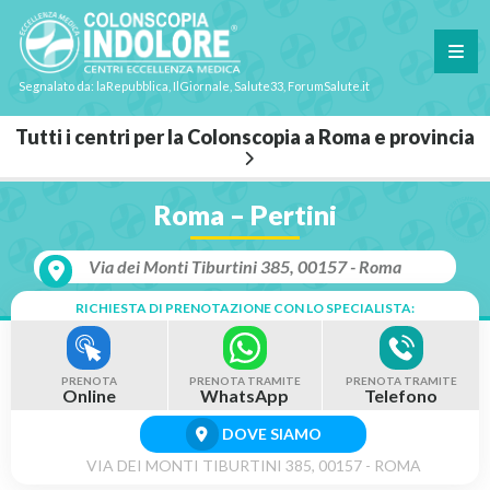
Segnalato da: laRepubblica, IlGiornale, Salute33, ForumSalute.it
Tutti i centri per la Colonscopia a Roma e provincia
Roma – Pertini
Via dei Monti Tiburtini 385, 00157 - Roma
RICHIESTA DI PRENOTAZIONE CON LO SPECIALISTA:
PRENOTA
PRENOTA TRAMITE
PRENOTA TRAMITE
Online
WhatsApp
Telefono
DOVE SIAMO
VIA DEI MONTI TIBURTINI 385, 00157 - ROMA