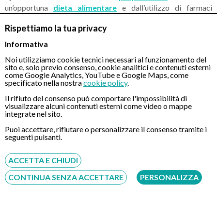
un’opportuna
dieta alimentare
e dall’utilizzo di farmaci
lassativi per la pulizia del colon. In caso di ricorso a
Colon
Rispettiamo la tua privacy
Wash
(procedura non disponibile presso questo centro), non
sarà necessaria nessuna preparazione ma soltanto il rispetto di
Informativa
alcuni accorgimenti alimentari a partire nei giorni precedenti
Noi utilizziamo cookie tecnici necessari al funzionamento del
l’esame.
sito e, solo previo consenso, cookie analitici e contenuti esterni
come Google Analytics, YouTube e Google Maps, come
specificato nella nostra
cookie policy
.
Nel corso dell’esame il medico potrà esaminate con
accuratezza le pareti del colon orientando l’endoscopio a
Il rifiuto del consenso può comportare l'impossibilità di
visualizzare alcuni contenuti esterni come video o mappe
seconda delle esigenze. Le immagini riprese durante la
integrate nel sito.
Colonscopia verranno proiettate su uno schermo televisivo
Puoi accettare, rifiutare o personalizzare il consenso tramite i
generalmente posto di fronte il medico. La colonscopia è un
seguenti pulsanti.
esame che generalmente viene eseguito dallo specialista
Gastroenterologo o comunque da un esperto di endoscopia
ACCETTA E CHIUDI
digestiva.
CONTINUA SENZA ACCETTARE
PERSONALIZZA
Dott. Paolo Piovanello