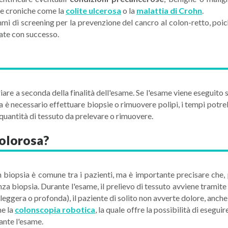
tie croniche come la
colite ulcerosa
o la
malattia di Crohn
.
i di screening per la prevenzione del cancro al colon-retto, poi
ttate con successo.
are a seconda della finalità dell'esame. Se l'esame viene eseguito
ra è necessario effettuare biopsie o rimuovere polipi, i tempi potreb
 quantità di tessuto da prelevare o rimuovere.
dolorosa?
biopsia è comune tra i pazienti, ma è importante precisare che, p
za biopsia. Durante l'esame, il prelievo di tessuto avviene tramite 
leggera o profonda), il paziente di solito non avverte dolore, anch
me la
colonscopia robotica
, la quale offre la possibilità di eseg
rante l'esame.