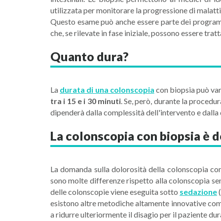
utilizzata per monitorare la progressione di malat
Questo esame può anche essere parte dei programm
che, se rilevate in fase iniziale, possono essere tra
Quanto dura?
La
durata di una colonscopia
con biopsia può vari
tra i 15 e i 30 minuti
. Se, però, durante la procedu
dipenderà dalla complessità dell'intervento e dalla
La colonscopia con biopsia è 
La domanda sulla dolorosità della colonscopia con 
sono molte differenze rispetto alla colonscopia sen
delle colonscopie viene eseguita sotto
sedazione
(
esistono altre metodiche altamente innovative co
a ridurre ulteriormente il disagio per il paziente du