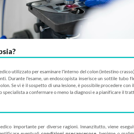
psia?
o utilizzato per esaminare l'interno del colon (intestino crasso) a
ti. Durante l'esame, un endoscopista inserisce un sottile tubo fl
lon. Se vi è il sospetto di una lesione, è possibile procedere con il
lo specialista a confermare o meno la diagnosi e a pianificare il tra
dico importante per diverse ragioni. Innanzitutto, viene esegui
entificare eventuali
condizioni precancerose
, benigne o malig