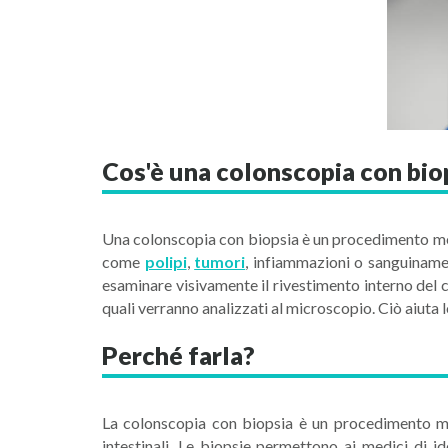
Cos'è una colonscopia con bio
Una colonscopia con biopsia è un procedimento medic
come
polipi
,
tumori
, infiammazioni o sanguinamen
esaminare visivamente il rivestimento interno del co
quali verranno analizzati al microscopio. Ciò aiuta 
Perché farla?
La colonscopia con biopsia è un procedimento me
intestinali. Le biopsie permettono ai medici di id