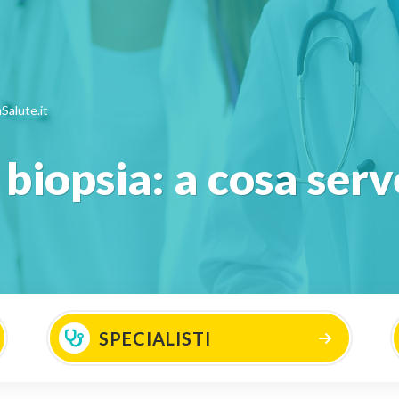
Salute.it
biopsia: a cosa serv
SPECIALISTI