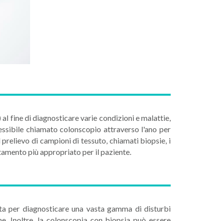
l fine di diagnosticare varie condizioni e malattie,
essibile chiamato colonscopio attraverso l'ano per
 prelievo di campioni di tessuto, chiamati biopsie, i
ttamento più appropriato per il paziente.
ta per diagnosticare una vasta gamma di disturbi
ne. Inoltre, la colonscopia con biopsia può essere