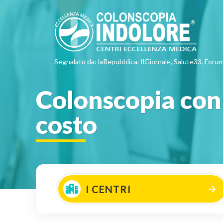
Segnalato da: laRepubblica, IlGiornale, Salute33, Forum
Colonscopia con 
costo
I CENTRI